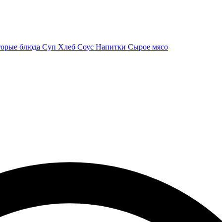
орые блюда
Суп
Хлеб
Соус
Напитки
Сырое мясо